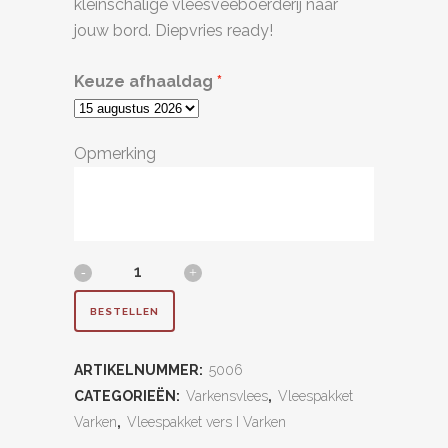
kleinschalige vleesveeboerderij naar
jouw bord. Diepvries ready!
Keuze afhaaldag
Opmerking
Varkensvlees
pakket
BESTELLEN
10
ARTIKELNUMMER:
5006
kg
CATEGORIEËN:
Varkensvlees
,
Vleespakket
quantity
Varken
,
Vleespakket vers I Varken