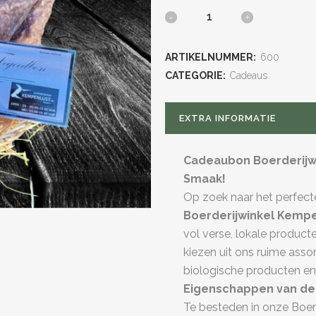
Cadeaubon
€
ARTIKELNUMMER:
600
15,00
CATEGORIE:
Cadeaus
quantity
EXTRA INFORMATIE
Cadeaubon Boerderijw
Smaak!
Op zoek naar het perfec
Boerderijwinkel Kemp
vol verse, lokale producten
kiezen uit ons ruime asso
biologische producten en 
Eigenschappen van de
Te besteden in onze Boer