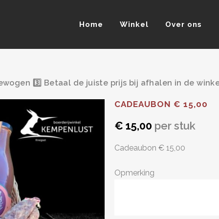
Home
Winkel
Over ons
ogen
3️⃣ Betaal de juiste prijs bij afhalen in de winkel
CADEAUBON € 15,00
€
15,00
per stuk
Cadeaubon € 15,00
Opmerking