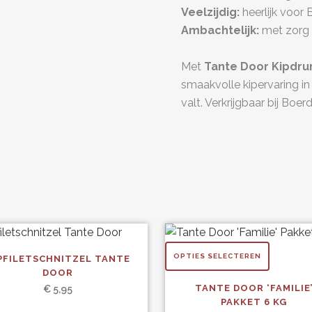
Veelzijdig:
heerlijk voor 
Ambachtelijk:
met zorg 
Met
Tante Door Kipdru
smaakvolle kipervaring in
valt. Verkrijgbaar bij Boe
OPTIES SELECTEREN
PFILETSCHNITZEL TANTE
ct
DOOR
TANTE DOOR ‘FAMILIE
€
5,95
PAKKET 6 KG
ere