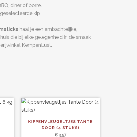
BBQ, diner of borrel
geselecteerde kip
msticks
haal je een ambachtelijke,
 huis die bij elke gelegenheid in de smaak
rderijwinkel KempenLust.
Dit
KIPPENVLEUGELTJES TANTE
product
’
DOOR (4 STUKS)
heeft
€
3,57