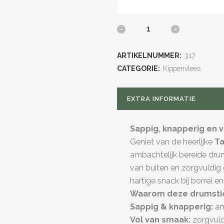
Kipdrumsticks
Tante
ARTIKELNUMMER:
317
Door
CATEGORIE:
Kippenvlees
quantity
EXTRA INFORMATIE
Sappig, knapperig en 
Geniet van de heerlijke
Ta
ambachtelijk bereide drum
van buiten en zorgvuldig 
hartige snack bij borrel en
Waarom deze drumstick
Sappig & knapperig:
am
Vol van smaak:
zorgvuldi