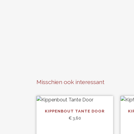
Misschien ook interessant
Dit
Dit
KIPPENBOUT TANTE DOOR
KI
product
produ
€
3,60
heeft
heeft
meerdere
meerd