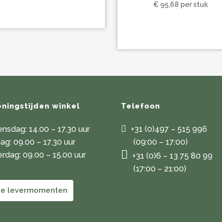
€
95,68
per stuk
es.
en
en
ningstijden winkel
Telefoon
ctpagina
nsdag: 14.00 – 17.30 uur
+31 (0)497 – 515 996
dag: 09.00 – 17.30 uur
(09:00 – 17:00)
rdag: 09.00 – 15.00 uur
+31 (0)6 – 13 75 80 99
(17:00 – 21:00)
le levermomenten