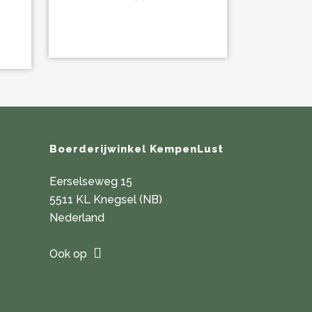
meerdere
variaties.
Deze
optie
kan
gekozen
worden
op
Boerderijwinkel KempenLust
de
productpagina
Eerselseweg 15
5511 KL Knegsel (NB)
Nederland
Ook op