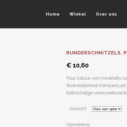
Home
Winkel
Over ons
RUNDERSCHNITZELS, P
€
10,60
Puur natuur, vers kwaliteits 
Boerderijwinkel KempenLust. 
kleinschalige vleesveeboerder
Gewicht
Opmerking