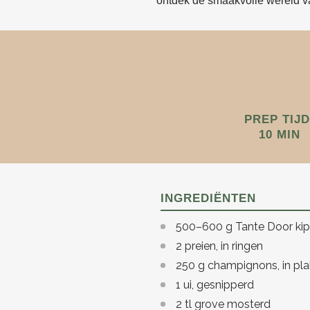
ontdek de smaakvolle wereld v
PREP TIJD
10 MIN
INGREDIËNTEN
500–600 g Tante Door kipf
2 preien, in ringen
250 g champignons, in pla
1 ui, gesnipperd
2 tl grove mosterd