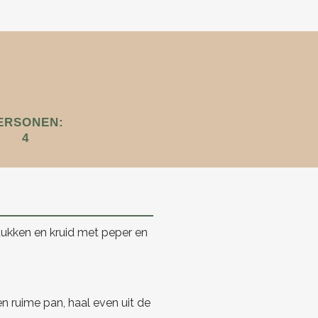
ERSONEN:
4
 stukken en kruid met peper en
en ruime pan, haal even uit de