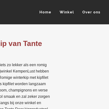
Home
Winkel
Over ons
ip van Tante
ets zo lekker als een romig
rijwinkel KempenLust hebben
Romige winterkip met kipfilet
s kipfilet worden langzaam
 room, champignons en verse
vol smaak en zal zeker zorgen
angs bij onze winkel en