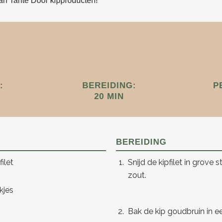
an Tante Door kipproducten!
:
BEREIDING:
P
20 MIN
BEREIDING
ilet
Snijd de kipfilet in grove
zout.
kjes
Bak de kip goudbruin in e