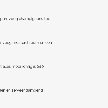
fde pan, voeg champignons toe
an, voeg mosterd, room en een
t alles mooi romig is (±10
den en serveer dampend