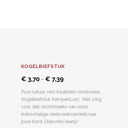
KOGELBIEFSTUK
Prijsklasse:
€
3,70
-
€
7,39
€ 3,70
Puur natuur, vers kwaliteits rundsvlees.
tot
Kogelbiefstuk KempenLust. Met zorg
€ 7,39
voor dier, rechtstreeks van onze
kleinschalige vleesveeboerderij naar
jouw bord. Diepvries ready!