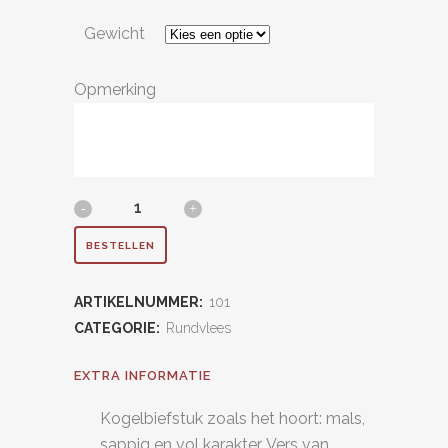
Gewicht
Opmerking
Kogelbiefstuk
quantity
BESTELLEN
ARTIKELNUMMER:
101
CATEGORIE:
Rundvlees
EXTRA INFORMATIE
Kogelbiefstuk zoals het hoort: mals,
sappig en vol karakter. Vers van